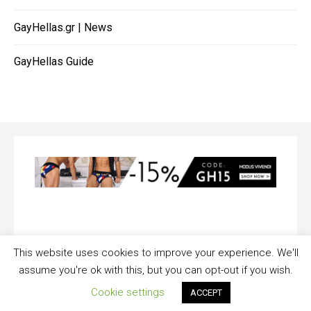
GayHellas.gr | News
GayHellas Guide
This website uses cookies to improve your experience. We'll
© 2020 - THE GREEK GAY CHAT BY
assume you're ok with this, but you can opt-out if you wish.
GAYHELLAS.GR - ALL RIGHTS RESERVED
|
THEME
: ONLINE BLOG BY
THEMEMATTIC TEAM
Cookie settings
ACCEPT